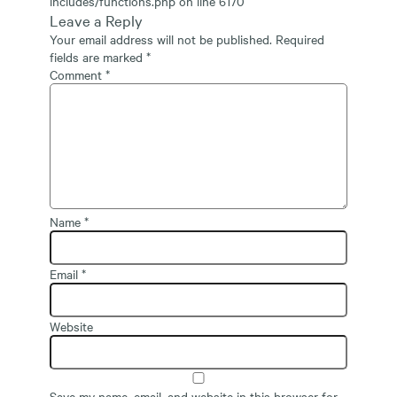
includes/functions.php
on line
6170
Leave a Reply
Your email address will not be published.
Required
fields are marked
*
Comment
*
Name
*
Email
*
Website
Save my name, email, and website in this browser for