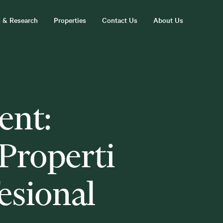
s & Research
Properties
Contact Us
About Us
ent:
Properti
esional