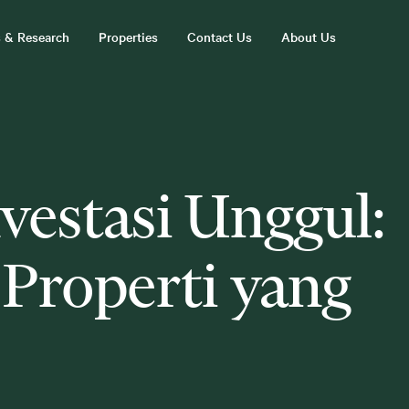
s & Research
Properties
Contact Us
About Us
vestasi Unggul:
Properti yang