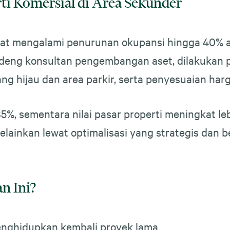
ti Komersial di Area Sekunder
pat mengalami penurunan okupansi hingga 40% 
andeng konsultan pengembangan aset, dilakukan 
ang hijau dan area parkir, serta penyesuaian harg
5%, sementara nilai pasar properti meningkat leb
ainkan lewat optimalisasi yang strategis dan be
n Ini?
enghidupkan kembali proyek lama