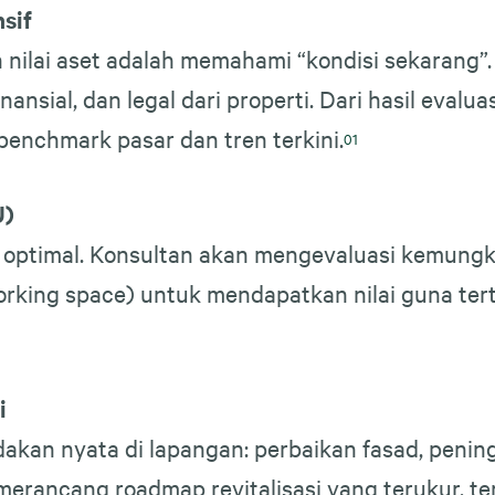
sif
ilai aset adalah memahami “kondisi sekarang”.
inansial, dan legal dari properti. Dari hasil evalu
benchmark pasar dan tren terkini.
U)
optimal. Konsultan akan mengevaluasi kemungki
orking space) untuk mendapatkan nilai guna te
i
an nyata di lapangan: perbaikan fasad, peningkat
merancang roadmap revitalisasi yang terukur, te