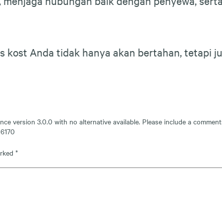
ga, menjaga hubungan baik dengan penyewa, sert
nis kost Anda tidak hanya akan bertahan, tetapi
nce version 3.0.0 with no alternative available. Please include a comment
e
6170
arked
*