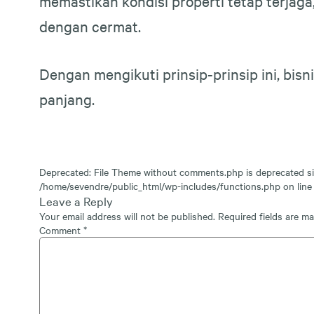
memastikan kondisi properti tetap terja
dengan cermat.
Dengan mengikuti prinsip-prinsip ini, bis
panjang.
Deprecated
: File Theme without comments.php is
deprecated
si
/home/sevendre/public_html/wp-includes/functions.php
on lin
Leave a Reply
Your email address will not be published.
Required fields are m
Comment
*