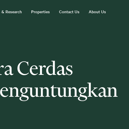
s & Research
Properties
Contact Us
About Us
ra Cerdas
 Menguntungkan