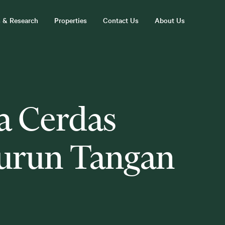
s & Research
Properties
Contact Us
About Us
ra Cerdas
urun Tangan