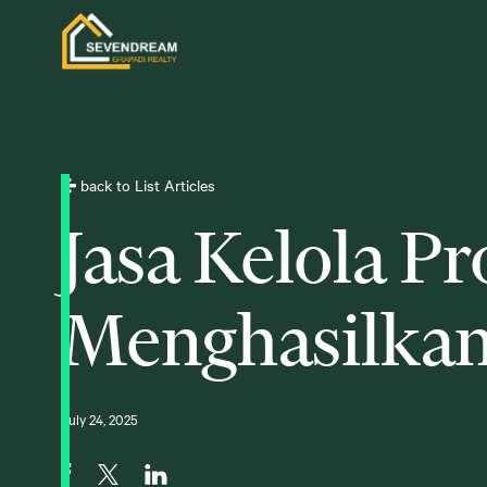
back to List Articles
Jasa Kelola P
Menghasilkan
July 24, 2025