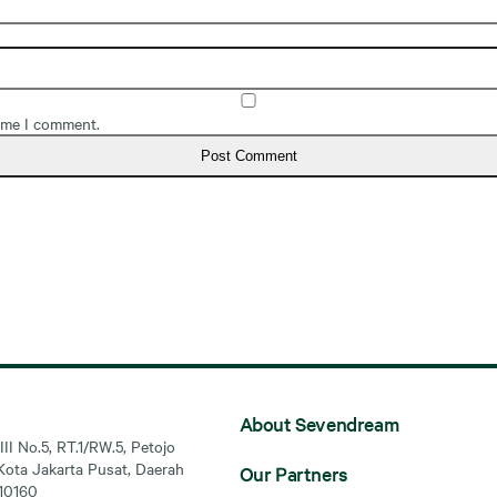
time I comment.
About Sevendream
III No.5, RT.1/RW.5, Petojo
Kota Jakarta Pusat, Daerah
Our Partners
 10160