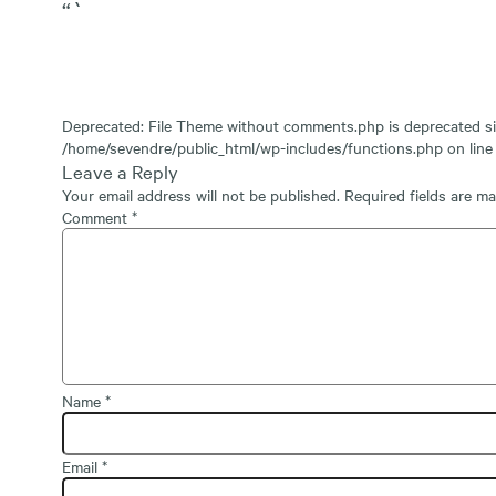
“`
Deprecated
: File Theme without comments.php is
deprecated
si
/home/sevendre/public_html/wp-includes/functions.php
on lin
Leave a Reply
Your email address will not be published.
Required fields are m
Comment
*
Name
*
Email
*